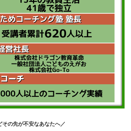
どその先が不安なあなたへ
／