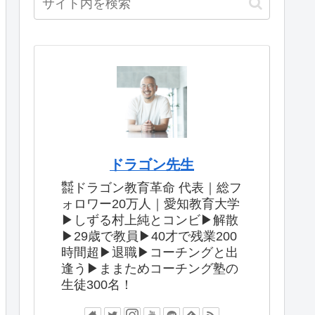
ドラゴン先生
㍿ドラゴン教育革命 代表｜総フ
ォロワー20万人｜愛知教育大学
▶︎しずる村上純とコンビ▶︎解散
▶︎29歳で教員▶︎40才で残業200
時間超▶︎退職▶︎コーチングと出
逢う▶︎ままためコーチング塾の
生徒300名！