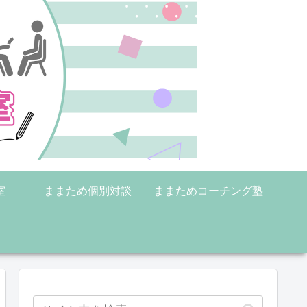
室
ままため個別対談
ままためコーチング塾