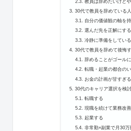
教員は辞めたいけど
30代で教員を辞めている
自分の価値観の軸を
選んだ先を正解にす
冷静に準備をしてい
30代で教員を辞めて後悔
辞めることがゴール
転職・起業の都合の
お金の計画が甘すぎ
30代のキャリア選択を検
転職する
現職を続けて業務改
起業する
非常勤×副業で月30