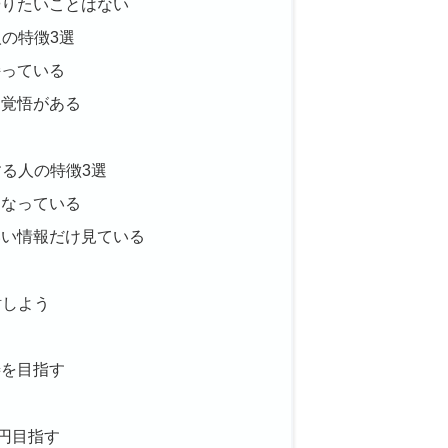
やりたいことはない
人の特徴3選
持っている
る覚悟がある
る
する人の特徴3選
になっている
いい情報だけ見ている
る
討しよう
善を目指す
万円目指す