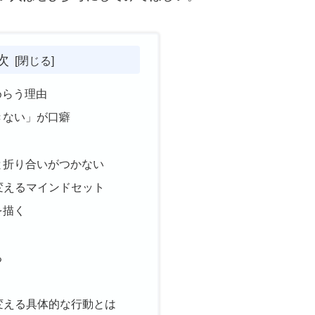
次
めらう理由
きない」が口癖
と折り合いがつかない
変えるマインドセット
を描く
く
る
変える具体的な行動とは