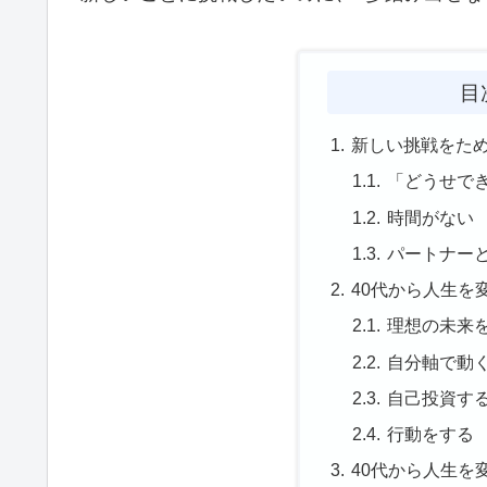
目
新しい挑戦をた
「どうせで
時間がない
パートナー
40代から人生を
理想の未来
自分軸で動
自己投資す
行動をする
40代から人生を