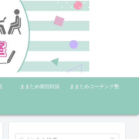
室
ままため個別対談
ままためコーチング塾