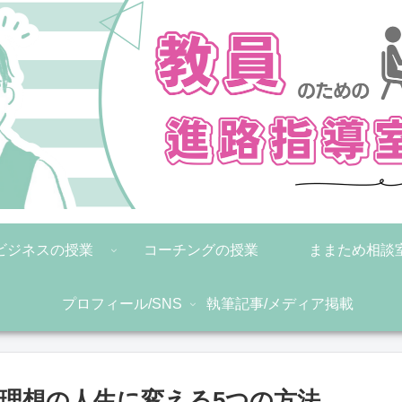
ビジネスの授業
コーチングの授業
ままため相談
プロフィール/SNS
執筆記事/メディア掲載
ら理想の人生に変える5つの方法