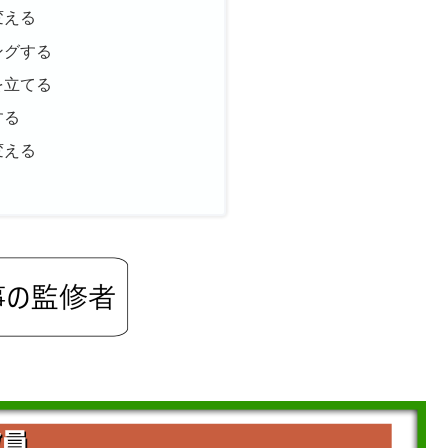
変える
ングする
を立てる
する
変える