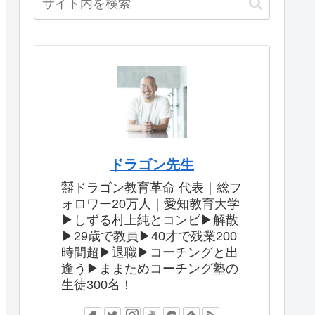
ドラゴン先生
㍿ドラゴン教育革命 代表｜総フ
ォロワー20万人｜愛知教育大学
▶︎しずる村上純とコンビ▶︎解散
▶︎29歳で教員▶︎40才で残業200
時間超▶︎退職▶︎コーチングと出
逢う▶︎ままためコーチング塾の
生徒300名！