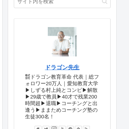
ドラゴン先生
㍿ドラゴン教育革命 代表｜総フ
ォロワー20万人｜愛知教育大学
▶︎しずる村上純とコンビ▶︎解散
▶︎29歳で教員▶︎40才で残業200
時間超▶︎退職▶︎コーチングと出
逢う▶︎ままためコーチング塾の
生徒300名！