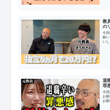
教
の
今回
願い
いし
退
罪
今回
お願
お願