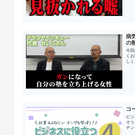
病
の
今回
くお
しく
コ
ビジ
そう
チン