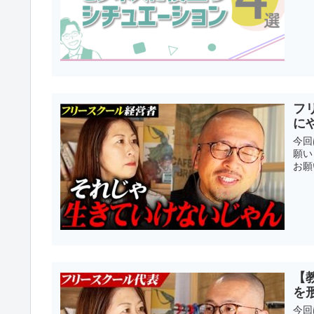
フ
に
今回
願い
お願
【
を
今回