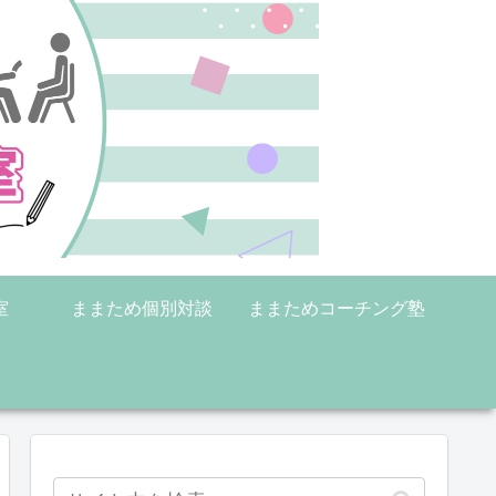
室
ままため個別対談
ままためコーチング塾