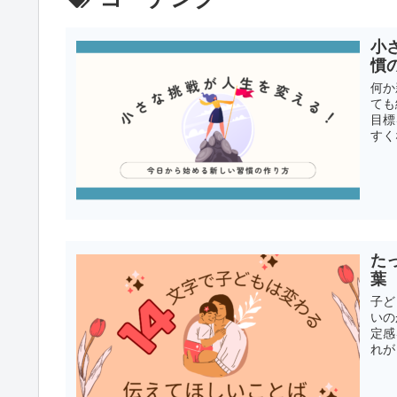
小
慣
何か
ても
目標
すく
た
葉
子ど
いの
定感
れが