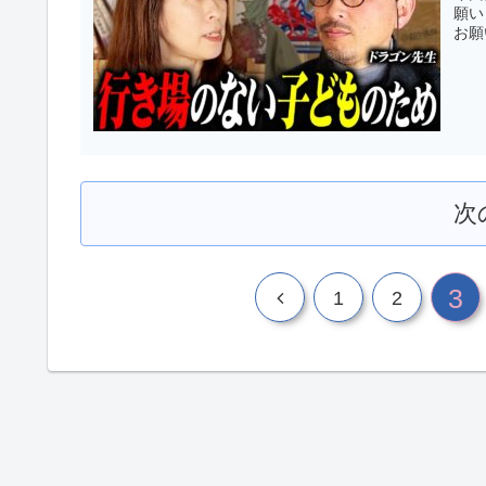
願い
お願
次
3
1
2