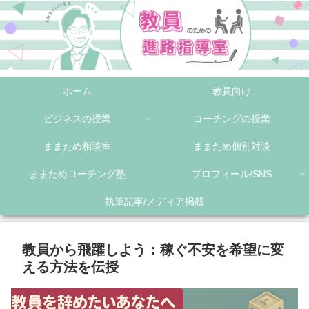
ホーム
教員向け
ビジネスの授業
コーチングの授業
ままため相談室
ままため個別対談
ままためコーチング塾
プロフィール/SNS
執筆記事/メディア掲載
教員から飛躍しよう：稼ぐ不安を希望に変
える方法を伝授