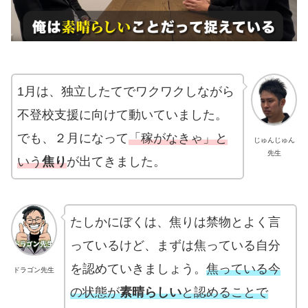
1月は、独立したてでワクワクしながら
不登校支援に向けて動いていました。
でも、２月になって
「稼がなきゃ」と
じゅんじゅん
先生
いう
焦り
が出てきました。
たしかにぼくは、焦りは禁物とよく言
っているけど、まずは焦っている自分
を認めていきましょう。
焦っている今
ドラゴン先生
の状態が
素晴らしい
と認めることで