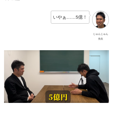
いやぁ……5億！
じゅんじゅん
先生