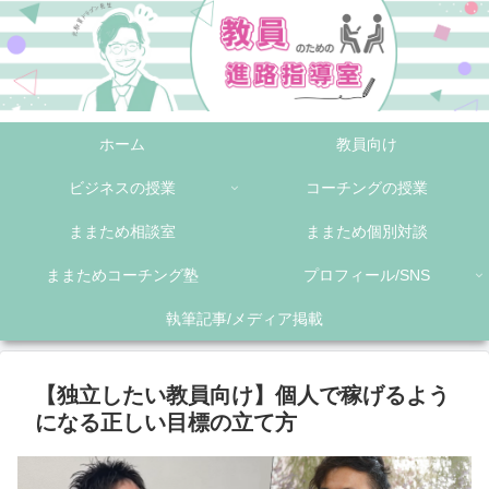
ホーム
教員向け
ビジネスの授業
コーチングの授業
ままため相談室
ままため個別対談
ままためコーチング塾
プロフィール/SNS
執筆記事/メディア掲載
【独立したい教員向け】個人で稼げるよう
になる正しい目標の立て方