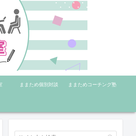
室
ままため個別対談
ままためコーチング塾