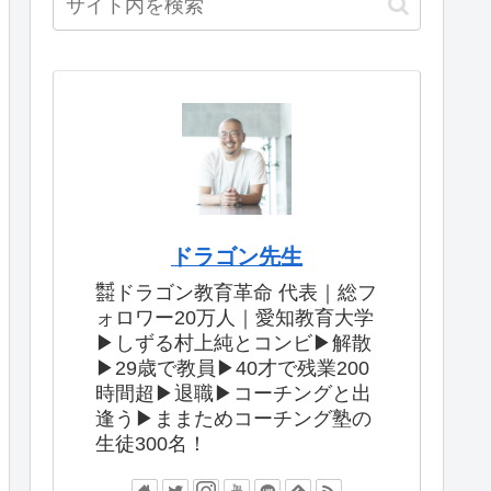
ドラゴン先生
㍿ドラゴン教育革命 代表｜総フ
ォロワー20万人｜愛知教育大学
▶︎しずる村上純とコンビ▶︎解散
▶︎29歳で教員▶︎40才で残業200
時間超▶︎退職▶︎コーチングと出
逢う▶︎ままためコーチング塾の
生徒300名！