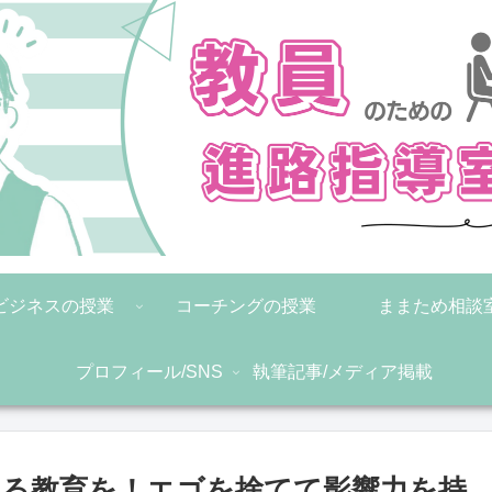
ビジネスの授業
コーチングの授業
ままため相談
プロフィール/SNS
執筆記事/メディア掲載
る教育を！エゴを捨てて影響力を持