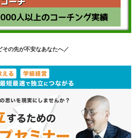
どその先が不安なあなたへ
／