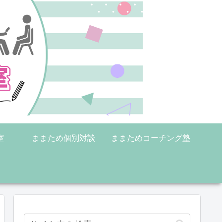
室
ままため個別対談
ままためコーチング塾