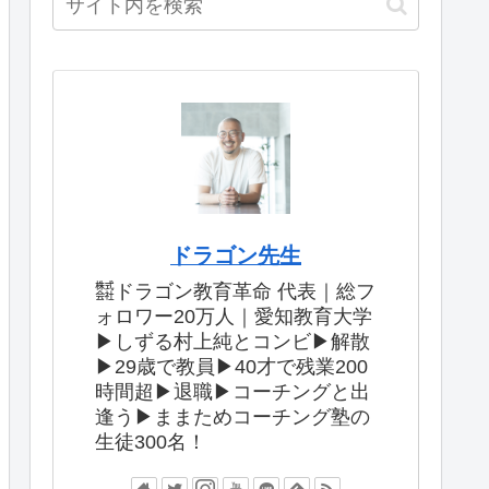
ドラゴン先生
㍿ドラゴン教育革命 代表｜総フ
ォロワー20万人｜愛知教育大学
▶︎しずる村上純とコンビ▶︎解散
▶︎29歳で教員▶︎40才で残業200
時間超▶︎退職▶︎コーチングと出
逢う▶︎ままためコーチング塾の
生徒300名！