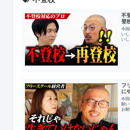
不
登
今回
いし
いし
フ
に
今回
願い
お願