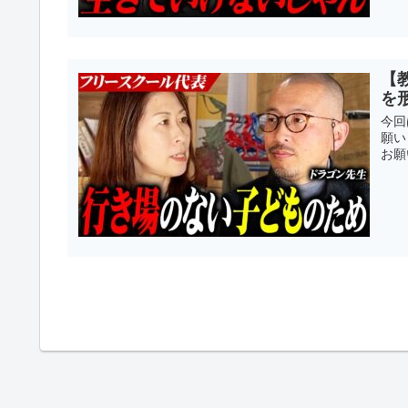
【
を
今回
願い
お願