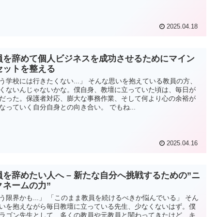
2025.04.18
員を辞めて個人ビジネスを成功させるためにマイン
セットを整える
う学校には行きたくない...」 そんな思いを抱えている教員の方、
くないんじゃないかな。僕自身、教壇に立っていた頃は、毎日が
だった。保護者対応、膨大な事務作業、そして何より心の余裕が
なっていく自分自身との向き合い。 でもね...
2025.04.16
員を辞めたい人へ – 新たな自分へ挑戦するための”ニ
クネームの力”
う限界かも...」 「このまま教員を続けるべきか悩んでいる」 そん
いを抱えながら毎日教壇に立っている先生、少なくないはず。僕
ラゴン先生として、多くの教員や元教員と関わってきたけど、キ