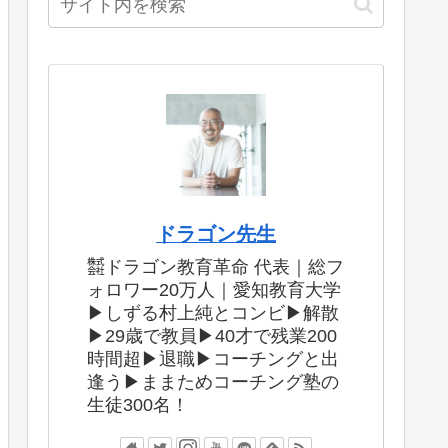
ドラゴン先生
㍿ドラゴン教育革命 代表｜総フ
ォロワー20万人｜愛知教育大学
▶︎しずる村上純とコンビ▶︎解散
▶︎29歳で教員▶︎40才で残業200
時間超▶︎退職▶︎コーチングと出
逢う▶︎ままためコーチング塾の
生徒300名！