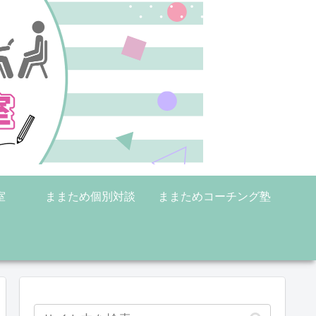
室
ままため個別対談
ままためコーチング塾