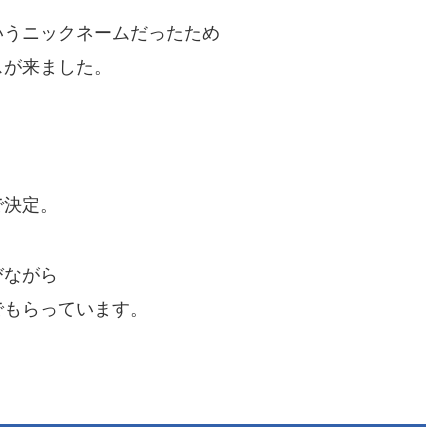
いうニックネームだったため
スが来ました。
で決定。
びながら
でもらっています。