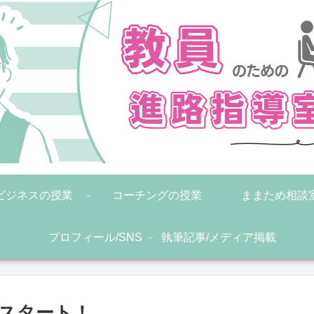
ビジネスの授業
コーチングの授業
ままため相談
プロフィール/SNS
執筆記事/メディア掲載
日スタート！