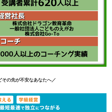
どその先が不安なあなたへ
／